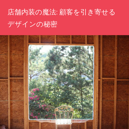
コ
店舗内装の魔法: 顧客を引き寄せる
ン
テ
デザインの秘密
ン
心
ツ
を
へ
つ
か
ス
む
キ
空
ッ
間
を
プ
創
造
し、
記
憶
に
残
る