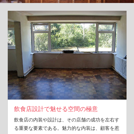
体
験
を
お
届
け
し
ま
す。
飲食店設計で魅せる空間の極意
飲食店の内装や設計は、その店舗の成功を左右す
る重要な要素である。
魅力的な内装は、顧客を惹