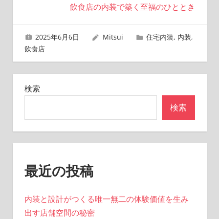
ナ
飲食店の内装で築く至福のひととき
ビ
2025年6月6日
Mitsui
住宅内装
,
内装
,
ゲ
飲食店
ー
シ
検索
ョ
検索
ン
最近の投稿
内装と設計がつくる唯一無二の体験価値を生み
出す店舗空間の秘密