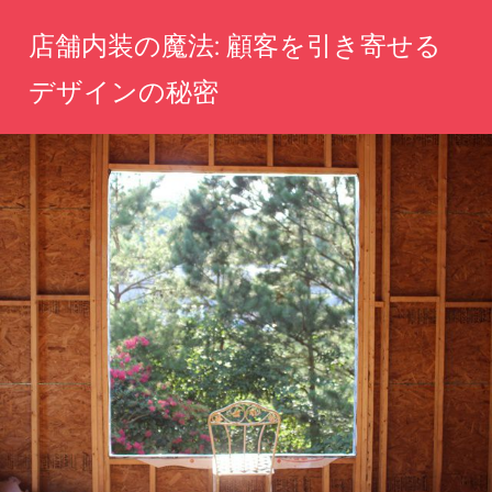
コ
店舗内装の魔法: 顧客を引き寄せる
ン
テ
デザインの秘密
ン
心
ツ
を
へ
つ
か
ス
む
キ
空
ッ
間
を
プ
創
造
し、
記
憶
に
残
る