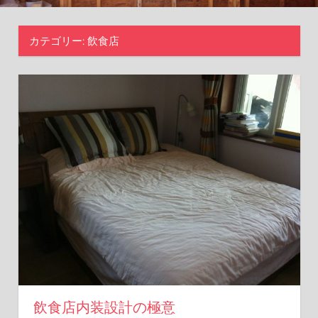
体
験
カテゴリー:
飲食店
を
お
届
け
し
ま
す。
飲食店内装設計の極意